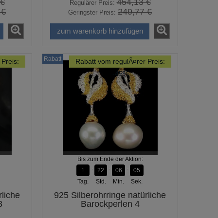
 €
454,13 €
Regulärer Preis:
 €
249,77 €
Geringster Preis:
zum warenkorb hinzufügen
Rabatt
Preis:
Rabatt vom regulÃ¤rer Preis:
-45%
Bis zum Ende der Aktion:
1
22
06
04
Tag.
Std.
Min.
Sek.
rliche
925 Silberohrringe natürliche
3
Barockperlen 4