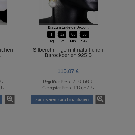
Bis zum Ende der Aktion:
1
22
06
04
Tag.
Std.
Min.
Sek.
lichen
Silberohrringe mit natürlichen
1
Barockperlen 925 5
115,87 €
 €
210,68 €
Regulärer Preis:
 €
115,87 €
Geringster Preis:
zum warenkorb hinzufügen