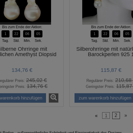
Bis zum Ende der Aktion:
Bis zum Ende der Aktion:
1
22
06
04
1
22
06
04
Tag.
Std.
Min.
Sek.
Tag.
Std.
Min.
Sek.
ilberne Ohrringe mit
Silberohrringe mit natür
lichen Amethyst Diopsid
Barockperlen 925 
Perlen
134,76 €
115,87 €
245,02 €
210,68
egulärer Preis:
Regulärer Preis:
134,76 €
115,87
ringster Preis:
Geringster Preis:
warenkorb hinzufügen
zum warenkorb hinzufügen
«
1
2
»
t Perlen - außergewöhnliche Schönheit und Einzigartigkeit des Designs