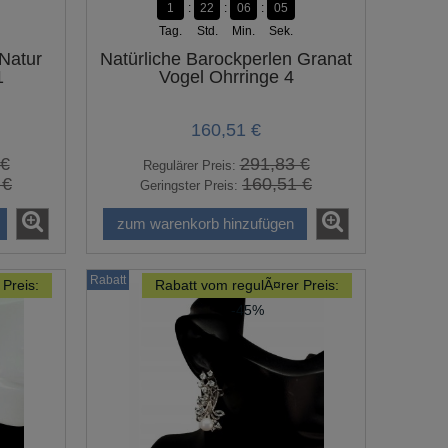
1
22
06
04
Tag.
Std.
Min.
Sek.
 Natur
Natürliche Barockperlen Granat
1
Vogel Ohrringe 4
160,51 €
 €
291,83 €
Regulärer Preis:
 €
160,51 €
Geringster Preis:
zum warenkorb hinzufügen
Rabatt
Preis:
Rabatt vom regulÃ¤rer Preis:
-45%