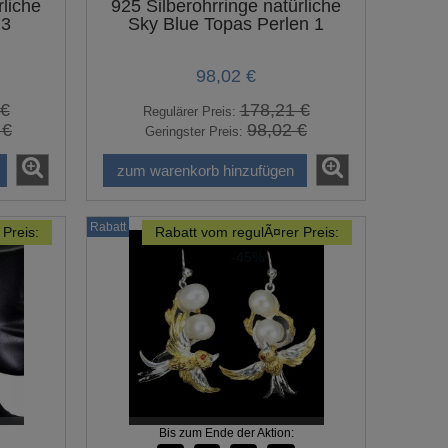
rliche
925 Silberohrringe natürliche
 3
Sky Blue Topas Perlen 1
160,51 €
56,
291,83 €
Regulärer Preis:
Regulärer Prei
98,02 €
160,51 €
Geringster Preis:
Geringster Pr
 €
178,21 €
Regulärer Preis:
zum warenkorb hinzufügen
zum warenkor
 €
98,02 €
Geringster Preis:
zum warenkorb hinzufügen
Rabatt
Preis:
Rabatt vom regulÃ¤rer Preis:
-45%
Bis zum Ende der Aktion: