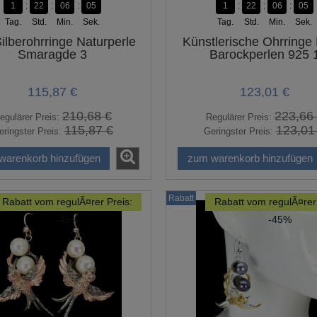
1
22
06
04
1
22
06
04
Tag.
Std.
Min.
Sek.
Tag.
Std.
Min.
Sek.
ilberohrringe Naturperle
Künstlerische Ohrringe
Smaragde 3
Barockperlen 925 
115,87 €
123,01 €
210,68 €
223,66
egulärer Preis:
Regulärer Preis:
115,87 €
123,01
eringster Preis:
Geringster Preis:
warenkorb hinzufügen
zum warenkorb hinzufügen
Rabatt
Rabatt vom regulÃ¤rer Preis:
Rabatt vom regulÃ¤rer 
-45%
-45%