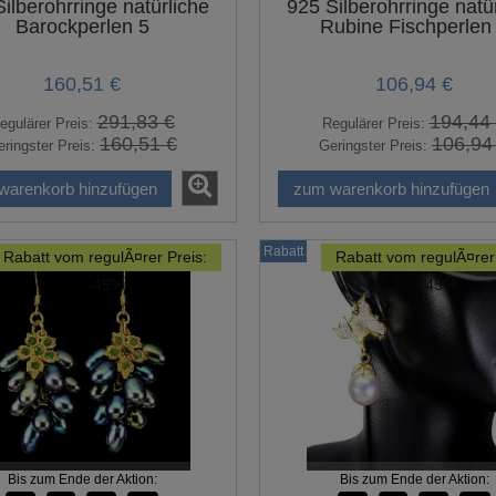
ilberohrringe natürliche
925 Silberohrringe natü
Barockperlen 5
Rubine Fischperlen
356,89 €
62,31 €
648,90 €
113,29 €
lärer Preis:
Regulärer Preis:
160,51 €
106,94 €
356,89 €
62,31 €
gster Preis:
Geringster Preis:
291,83 €
194,44
egulärer Preis:
Regulärer Preis:
warenkorb hinzufügen
zum warenkorb hinzufügen
160,51 €
106,94
ringster Preis:
Geringster Preis:
warenkorb hinzufügen
zum warenkorb hinzufügen
Rabatt
Rabatt vom regulÃ¤rer Preis:
Rabatt vom regulÃ¤rer 
-45%
-45%
Bis zum Ende der Aktion:
Bis zum Ende der Aktion: