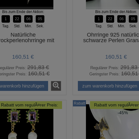
Bis zum Ende der Aktion:
Bis zum Ende der Aktion:
1
22
06
04
1
22
06
04
Tag.
Std.
Min.
Sek.
Tag.
Std.
Min.
Sek.
Natürliche
Ohrringe 925 natürli
ockperlenohrringe mit
schwarze Perlen Gran
Granat Vögel 5
Vogel 4
160,51 €
160,51 €
291,83 €
291,83
egulärer Preis:
Regulärer Preis:
160,51 €
160,51
ringster Preis:
Geringster Preis:
warenkorb hinzufügen
zum warenkorb hinzufügen
Rabatt
Rabatt vom regulÃ¤rer Preis:
Rabatt vom regulÃ¤rer 
-45%
-45%