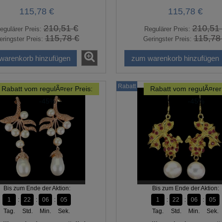
115,78 €
115,78 €
210,51 €
210,51
egulärer Preis:
Regulärer Preis:
115,78 €
115,78
eringster Preis:
Geringster Preis:
Rabatt vom regulÃ¤rer Preis:
Rabatt vom regulÃ¤rer Prei
-45%
-45%
warenkorb hinzufügen
zum warenkorb hinzufügen
Rabatt
Rabatt vom regulÃ¤rer Preis:
Rabatt vom regulÃ¤rer 
-45%
-45%
s zum Ende der Aktion:
Bis zum Ende der Aktion:
1
22
06
04
1
22
06
04
Bis zum Ende der Aktion:
Bis zum Ende der Aktion:
g.
Std.
Min.
Sek.
Tag.
Std.
Min.
Sek.
 Citrin 76,76 ct IF riesig
Ring 925 Emaille Größe 16 Bl
1
22
06
04
1
22
06
04
AAA Zirkonia
Tag.
Std.
Min.
Sek.
Tag.
Std.
Min.
Sek.