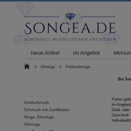
Neue Artikel
Im Angebot
Meinun
»
»
Ohrringe
Perlenohrringe
Bis So
Perlen gelt
Goldschmuck
im Angebot 
Schmuck mit Zertifikaten
Gold- oder 
Geschenk f
Ringe, Eheringe
Individuali
Ohrringe