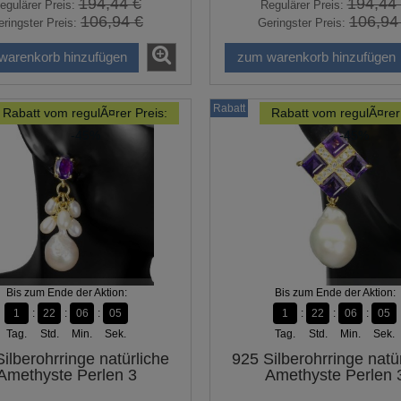
194,44 €
194,44
egulärer Preis:
Regulärer Preis:
106,94 €
106,94
ringster Preis:
Geringster Preis:
warenkorb hinzufügen
zum warenkorb hinzufügen
Rabatt
Rabatt vom regulÃ¤rer Preis:
Rabatt vom regulÃ¤rer 
-45%
-45%
Bis zum Ende der Aktion:
Bis zum Ende der Aktion:
1
22
06
04
1
22
06
04
Tag.
Std.
Min.
Sek.
Tag.
Std.
Min.
Sek.
ilberohrringe natürliche
925 Silberohrringe natü
Amethyste Perlen 3
Amethyste Perlen 