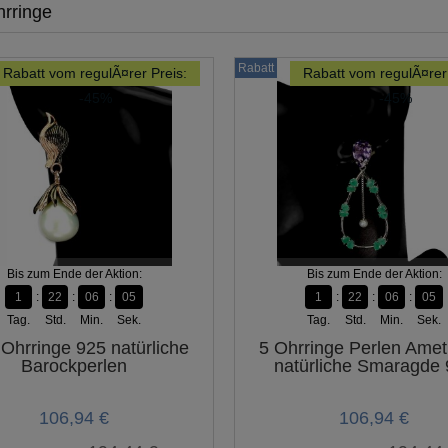
hrringe
Rabatt
Rabatt vom regulÃ¤rer Preis:
Rabatt vom regulÃ¤rer 
-45%
-45%
Bis zum Ende der Aktion:
Bis zum Ende der Aktion:
1
22
06
04
1
22
06
04
Tag.
Std.
Min.
Sek.
Tag.
Std.
Min.
Sek.
 Ohrringe 925 natürliche
5 Ohrringe Perlen Amet
Barockperlen
natürliche Smaragde
106,94 €
106,94 €