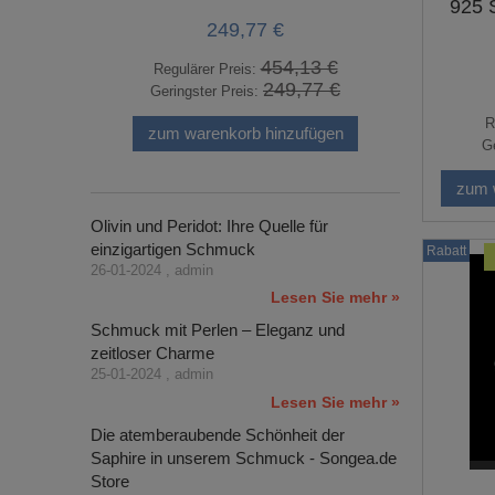
925 S
249,77 €
454,13 €
Regulärer Preis:
Regu
249,77 €
Geringster Preis:
Gerin
R
zum warenkorb hinzufügen
zum 
Ge
zum 
Olivin und Peridot: Ihre Quelle für
einzigartigen Schmuck
Rabatt
26-01-2024 , admin
Lesen Sie mehr »
Schmuck mit Perlen – Eleganz und
zeitloser Charme
25-01-2024 , admin
Lesen Sie mehr »
Die atemberaubende Schönheit der
Saphire in unserem Schmuck - Songea.de
Store