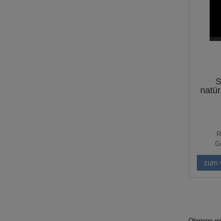
S
natür
R
Ge
zum 
Ohrringe mi