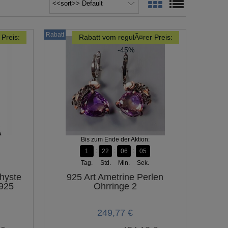
Rabatt
Preis:
Rabatt vom regulÃ¤rer Preis:
-45%
Bis zum Ende der Aktion:
1
22
06
04
Tag.
Std.
Min.
Sek.
hyste
925 Art Ametrine Perlen
 925
Ohrringe 2
249,77 €