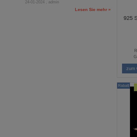
24-01-2024 , admin
Lesen Sie mehr »
925 S
R
G
zum 
Rabatt