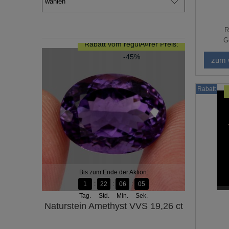
R
G
Rabatt vom regulÃ¤rer Preis:
-45%
zum 
Rabatt
Bis zum Ende der Aktion:
Bi
1
22
06
04
Tag.
Std.
Min.
Sek.
Ta
Naturstein Amethyst VVS 19,26 ct
Natürliche