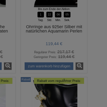
Bis zum Ende der Aktion:
1
22
06
04
Tag.
Std.
Min.
Sek.
che
Ohrringe aus 925er Silber mit
aten
natürlichen Aquamarin Perlen
119,44 €
 €
217,17 €
Regulärer Preis:
 €
119,44 €
Geringster Preis:
zum warenkorb hinzufügen
Rabatt
Preis:
Rabatt vom regulÃ¤rer Preis:
-45%