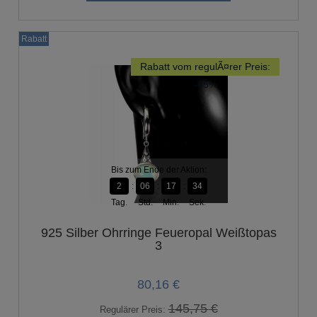
Rabatt
Rabatt vom regulÃ¤rer Preis:
-45%
Bis zum Ende der Aktion:
2
06
17
33
Tag.
Std.
Min.
Sek.
925 Silber Ohrringe Feueropal Weißtopas
3
80,16 €
145,75 €
Regulärer Preis: