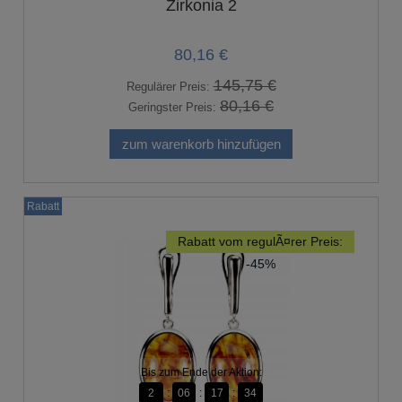
Zirkonia 2
80,16 €
145,75 €
Regulärer Preis:
80,16 €
Geringster Preis:
zum warenkorb hinzufügen
Rabatt
Rabatt vom regulÃ¤rer Preis:
-45%
Bis zum Ende der Aktion:
2
06
17
33