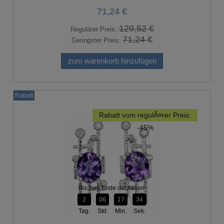
71,24 €
129,52 €
Regulärer Preis:
71,24 €
Geringster Preis:
zum warenkorb hinzufügen
Rabatt
Rabatt vom regulÃ¤rer Preis:
-45%
Bis zum Ende der Aktion:
2
06
17
33
Tag.
Std.
Min.
Sek.