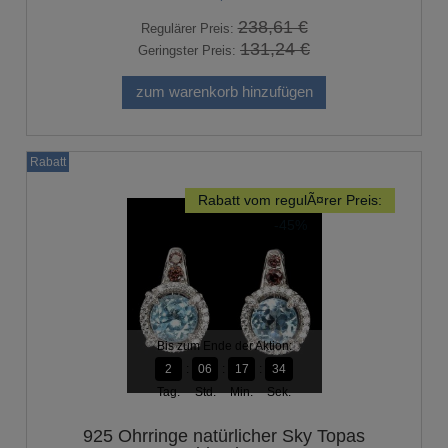
238,61 €
Regulärer Preis:
131,24 €
Geringster Preis:
zum warenkorb hinzufügen
Rabatt
Rabatt vom regulÃ¤rer Preis:
-45%
Bis zum Ende der Aktion:
2
06
17
33
Tag.
Std.
Min.
Sek.
925 Ohrringe natürlicher Sky Topas