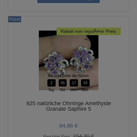
Rabatt
Rabatt vom regulÃ¤rer Preis:
-45%
Bis zum Ende der Aktion:
2
06
17
33
Tag.
Std.
Min.
Sek.
925 natürliche Ohrringe Amethyste
Granate Saphire 5
84,86 €
154,30 €
Regulärer Preis: