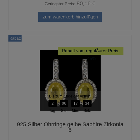
80,16 €
Geringster Preis:
zum warenkorb hinzufügen
Rabatt
Rabatt vom regulÃ¤rer Preis:
-45%
Bis zum Ende der Aktion:
2
06
17
33
Tag.
Std.
Min.
Sek.
925 Silber Ohrringe gelbe Saphire Zirkonia
5