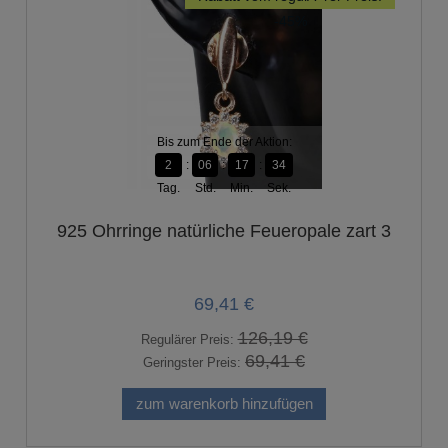
-45%
Bis zum Ende der Aktion:
2
06
17
33
Tag.
Std.
Min.
Sek.
925 Ohrringe natürliche Feueropale zart 3
69,41 €
126,19 €
Regulärer Preis:
69,41 €
Geringster Preis:
zum warenkorb hinzufügen