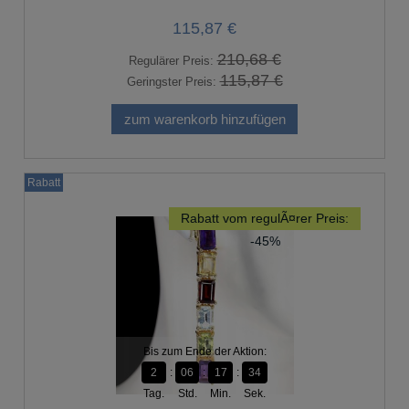
115,87 €
210,68 €
Regulärer Preis:
115,87 €
Geringster Preis:
zum warenkorb hinzufügen
Rabatt
Rabatt vom regulÃ¤rer Preis:
-45%
Bis zum Ende der Aktion:
2
06
17
33
Tag.
Std.
Min.
Sek.