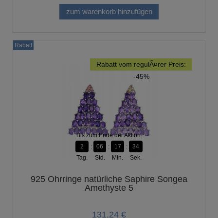
zum warenkorb hinzufügen
Rabatt
Rabatt vom regulÃ¤rer Preis:
-45%
Bis zum Ende der Aktion:
2
06
17
33
Tag.
Std.
Min.
Sek.
925 Ohrringe natürliche Saphire Songea
Amethyste 5
131,24 €