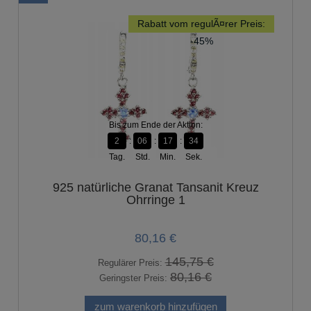
Rabatt vom regulÃ¤rer Preis:
-45%
Bis zum Ende der Aktion:
2
06
17
33
Tag.
Std.
Min.
Sek.
925 natürliche Granat Tansanit Kreuz
Ohrringe 1
80,16 €
145,75 €
Regulärer Preis:
80,16 €
Geringster Preis:
zum warenkorb hinzufügen