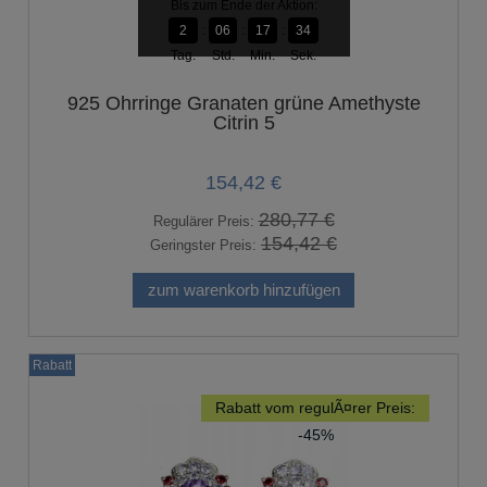
Bis zum Ende der Aktion:
2
06
17
33
Tag.
Std.
Min.
Sek.
925 Ohrringe Granaten grüne Amethyste
Citrin 5
154,42 €
280,77 €
Regulärer Preis:
154,42 €
Geringster Preis:
zum warenkorb hinzufügen
Rabatt
Rabatt vom regulÃ¤rer Preis:
-45%