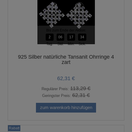
Bis zum Ende der Aktion:
2
06
17
33
Tag.
Std.
Min.
Sek.
925 Silber natürliche Tansanit Ohrringe 4
zart
62,31 €
113,29 €
Regulärer Preis:
62,31 €
Geringster Preis:
zum warenkorb hinzufügen
Rabatt