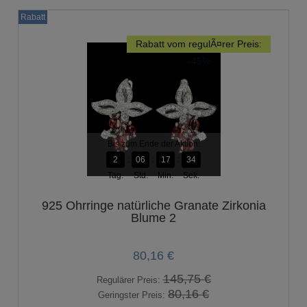
Rabatt
Rabatt vom regulÃ¤rer Preis:
-45%
Bis zum Ende der Aktion:
2
06
17
33
Tag.
Std.
Min.
Sek.
925 Ohrringe natürliche Granate Zirkonia
Blume 2
80,16 €
145,75 €
Regulärer Preis:
80,16 €
Geringster Preis: