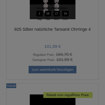
Bis zum Ende der Aktion:
2
06
17
33
Tag.
Std.
Min.
Sek.
925 Silber natürliche Tansanit Ohrringe 4
101,59 €
184,70 €
Regulärer Preis:
101,59 €
Geringster Preis:
zum warenkorb hinzufügen
Rabatt
Rabatt vom regulÃ¤rer Preis:
-45%