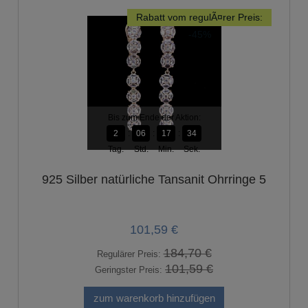
Rabatt vom regulÃ¤rer Preis:
-45%
Bis zum Ende der Aktion:
2
06
17
33
Tag.
Std.
Min.
Sek.
925 Silber natürliche Tansanit Ohrringe 5
101,59 €
184,70 €
Regulärer Preis:
101,59 €
Geringster Preis:
zum warenkorb hinzufügen