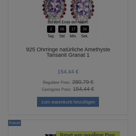
Bis zum Ende der Aktion:
2
06
17
33
Tag.
Std.
Min.
Sek.
925 Ohrringe natürliche Amethyste
Tansanit Granat 1
154,44 €
280,79 €
Regulärer Preis:
154,44 €
Geringster Preis:
zum warenkorb hinzufügen
Rabatt
Rabatt vom regulÃ¤rer Preis: