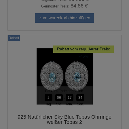
84,86 €
Geringster Preis:
zum warenkorb hinzufügen
Rabatt
Rabatt vom regulÃ¤rer Preis:
-45%
Bis zum Ende der Aktion:
2
06
17
33
Tag.
Std.
Min.
Sek.
925 Natürlicher Sky Blue Topas Ohrringe
weißer Topas 2