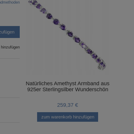
andmethoden
zufügen
 hinzufügen
Natürliches Amethyst Armband aus
Silbera
925er Sterlingsilber Wunderschön
259,37 €
zum warenkorb hinzufügen
zum 