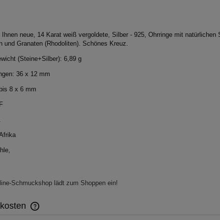
 Ihnen neue, 14 Karat weiß vergoldete, Silber - 925, Ohrringe mit natürlichen 
n und Granaten (Rhodoliten). Schönes Kreuz.
icht (Steine+Silber): 6,89 g
gen: 36 x 12 mm
 bis 8 x 6 mm
IF
.
Afrika
hle,
line-Schmuckshop lädt zum Shoppen ein!
dkosten