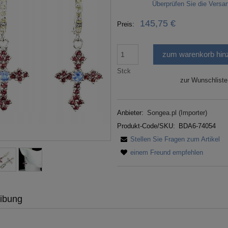
Überprüfen Sie die Vers
Im Preis sind eventuelle Zahlungskosten
145,75 €
Preis:
nicht enthalten
zum warenkorb hin
Stck
zur Wunschliste
Anbieter:
Songea.pl (Importer)
Produkt-Code/SKU:
BDA6-74054
Stellen Sie Fragen zum Artikel
einem Freund empfehlen
ibung