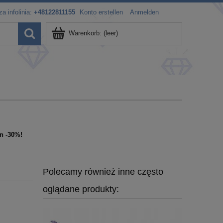
a infolinia:
+48122811155
Konto erstellen
Anmelden
Warenkorb:
(leer)
n -30%!
Polecamy również inne często
oglądane produkty: