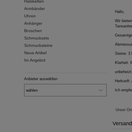
Halsketten
Armbänder
Hallo,
Uhren
Wir bieten
Anhänger
Tansanite
Broschen
Gesamtgew
Schmucksets
Abmessun
Schmucksteine
Neue Artikel
Steine: 3
Im Angebot
Klarheit: 
unbeheizt
Anbieter auswählen
Herkunft: 
Ich empfe
Unser On
Versan