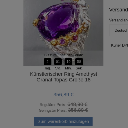
Versan
Versandlan
Kurier DP
Bis zum Ende der Aktion:
Bi
2
01
10
58
Tag.
Std.
Min.
Sek.
Ta
Künstlerischer Ring Amethyst
Künstleris
Granat Topas Größe 18
F
356,89 €
648,90 €
Regulärer Preis:
Regu
356,89 €
Geringster Preis:
Geri
zum warenkorb hinzufügen
zum 