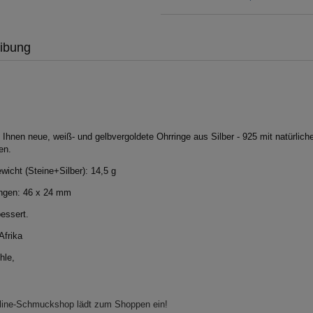
ibung
 Ihnen neue, weiß- und gelbvergoldete Ohrringe aus Silber - 925 mit natürlich
en.
icht (Steine+Silber): 14,5 g
gen: 46 x 24 mm
bessert.
Afrika
hle,
Rabatt vom regulÃ¤rer Preis:
Rabatt vom regulÃ¤rer Prei
-45%
-45%
line-Schmuckshop lädt zum Shoppen ein!