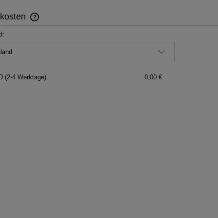
dkosten
d:
Im Preis sind eventuelle Zahlungskosten
nicht enthalten
D (2-4 Werktage)
0,00 €
s zum Ende der Aktion:
Bis zum Ende der Aktion:
2
01
10
58
2
01
10
58
g.
Std.
Min.
Sek.
Tag.
Std.
Min.
Sek.
che Ohrringe natürlicher
Künstlerischer Ring Amethys
eueropal 925 2
Granat Größe 17 Fliege
74,04 €
71,24 €
134,62 €
129,52 €
lärer Preis:
Regulärer Preis:
74,04 €
71,24 €
ngster Preis:
Geringster Preis:
warenkorb hinzufügen
zum warenkorb hinzufügen