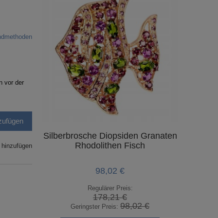
andmethoden
n vor der
zufügen
Silberbrosche Diopsiden Granaten
Ganeshi 
Rhodolithen Fisch
 hinzufügen
98,02 €
Regulärer Preis:
178,21 €
98,02 €
Geringster Preis:
Geri