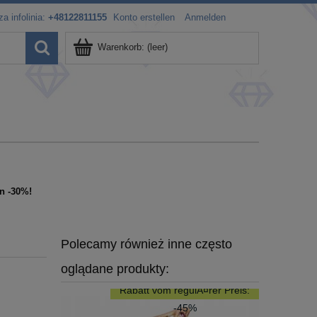
a infolinia:
+48122811155
Konto erstellen
Anmelden
Warenkorb:
(leer)
n -30%!
Polecamy również inne często
oglądane produkty:
Rabatt vom regulÃ¤rer Preis:
-45%