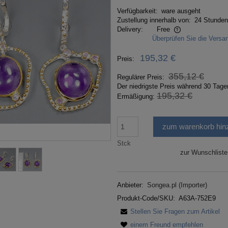
Verfügbarkeit:
ware ausgeht
Zustellung innerhalb von:
24 Stunden
Delivery:
Free
Überprüfen Sie die Vers
Im Preis sind eventuelle Zahlungskosten
195,32 €
Preis:
nicht enthalten
355,12 €
Regulärer Preis:
Der niedrigste Preis während 30 Tage
195,32 €
Ermäßigung:
zum warenkorb hin
Stck
zur Wunschliste
Anbieter:
Songea.pl (Importer)
Produkt-Code/SKU:
A63A-752E9
Stellen Sie Fragen zum Artikel
einem Freund empfehlen