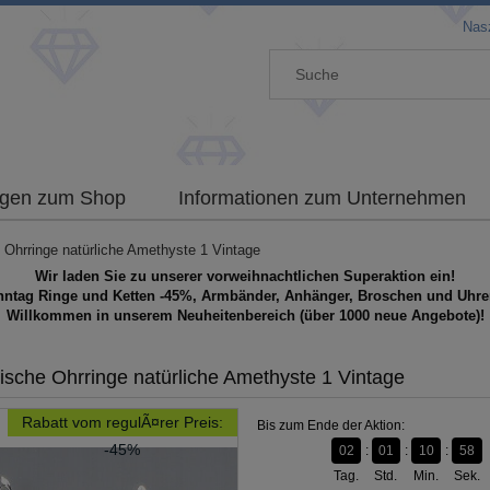
Nasz
gen zum Shop
Informationen zum Unternehmen
 Ohrringe natürliche Amethyste 1 Vintage
Wir laden Sie zu unserer vorweihnachtlichen Superaktion ein!
nntag Ringe und Ketten -45%, Armbänder, Anhänger, Broschen und Uhre
Willkommen in unserem Neuheitenbereich (über 1000 neue Angebote)!
ische Ohrringe natürliche Amethyste 1 Vintage
Rabatt vom regulÃ¤rer Preis:
Bis zum Ende der Aktion:
-45%
02
01
10
58
Tag.
Std.
Min.
Sek.