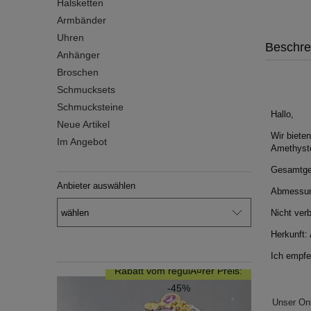
Halsketten
Armbänder
Uhren
Beschre
Anhänger
Broschen
Schmucksets
Schmucksteine
Hallo,
Neue Artikel
Wir bieten
Im Angebot
Amethyst
Gesamtgew
Anbieter auswählen
Abmessun
Nicht ver
Herkunft: 
Ich empfe
Rabatt vom regulÃ¤rer Preis:
-45%
Unser On