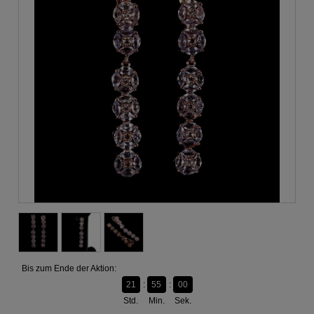
Bis zum Ende der Aktion:
21
54
59
Std.
Min.
Sek.