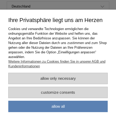
Ihre Privatsphäre liegt uns am Herzen
Kurier DPD (2-4 Werktage)
0,00 €
Cookies und verwandte Technologien ermöglichen die
ordnungsgemäße Funktion der Website und helfen uns, das
Angebot an Ihre Bedürfnisse anzupassen. Sie können der
Nutzung aller dieser Dateien durch uns zustimmen und zum Shop
HILFE
gehen oder die Nutzung der Dateien an Ihre Präferenzen
anpassen, indem Sie die Option „Einwilligungen anpassen“
auswählen.
MEIN KONTO
Weitere Informationen zu Cookies finden Sie in unserer AGB und
Kundeninformationen
ZAHLUNGS-UND LIEFERBEDINGUNGEN
allow only necessary
INFORMATION
customize consents
UNSERE FIRMA
allow all
Songea
| ul. Partyzantów 1 | 32-005 Niepołomice | woj. małopolskie